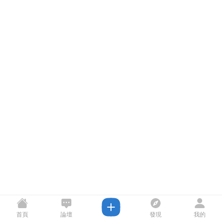
首頁
論壇
發現
我的