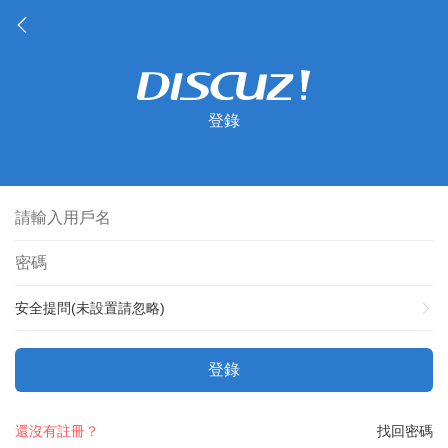
登錄
安全提問(未設置請忽略)
登錄
還沒有註冊？
找回密碼