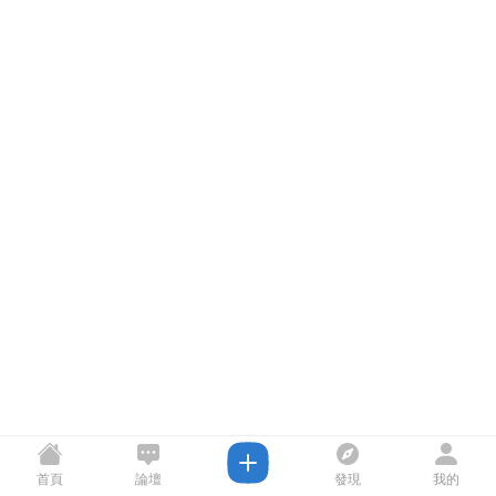
首頁
論壇
發現
我的