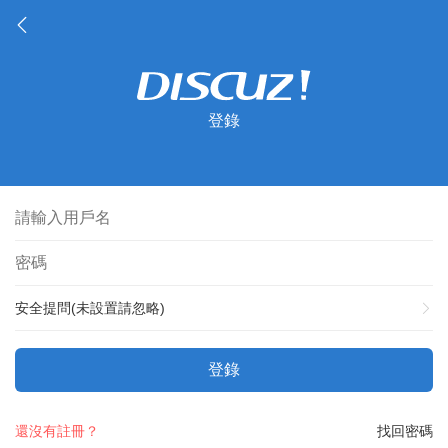
登錄
安全提問(未設置請忽略)
登錄
還沒有註冊？
找回密碼