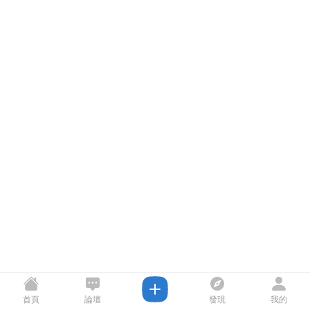
首頁
論壇
發現
我的