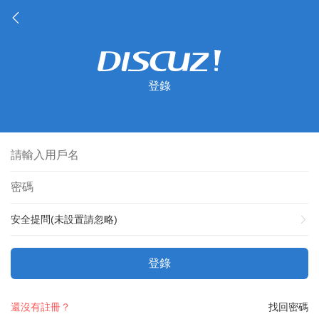
登錄
安全提問(未設置請忽略)
登錄
還沒有註冊？
找回密碼