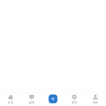
首頁
論壇
發現
我的