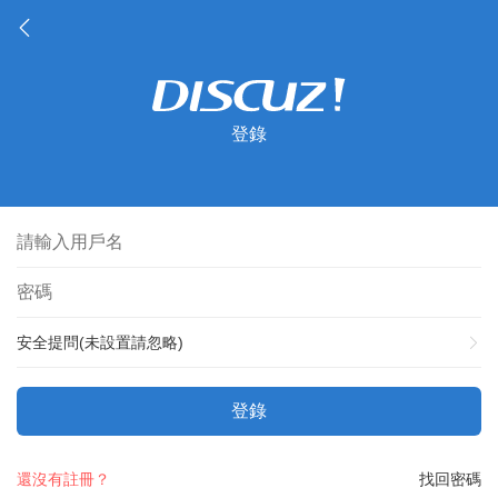
登錄
安全提問(未設置請忽略)
登錄
還沒有註冊？
找回密碼