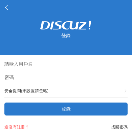
登錄
安全提問(未設置請忽略)
登錄
還沒有註冊？
找回密碼