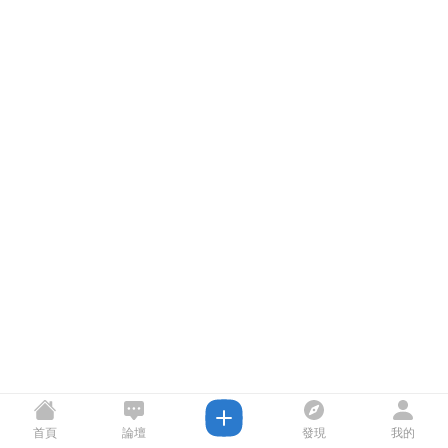
首頁
論壇
發現
我的