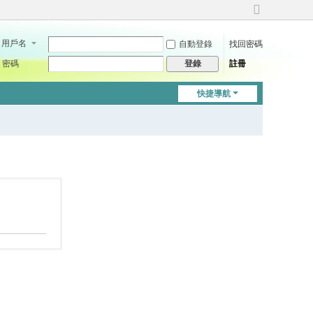
切
換
用戶名
自動登錄
找回密碼
到
寬
密碼
註冊
登錄
版
快捷導航