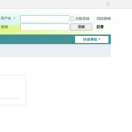
切
換
用戶名
自動登錄
找回密碼
到
寬
密碼
註冊
登錄
版
快捷導航