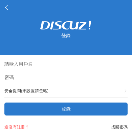
登錄
安全提問(未設置請忽略)
登錄
還沒有註冊？
找回密碼