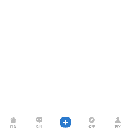
首頁
論壇
發現
我的