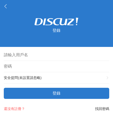
登錄
安全提問(未設置請忽略)
登錄
還沒有註冊？
找回密碼