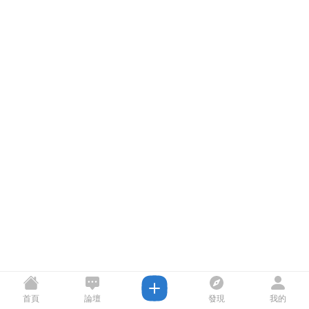
首頁
論壇
發現
我的