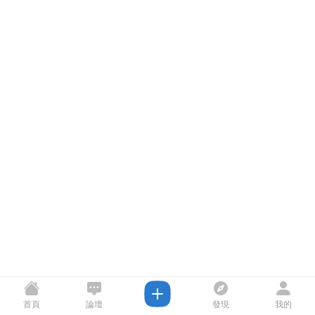
首頁
論壇
發現
我的