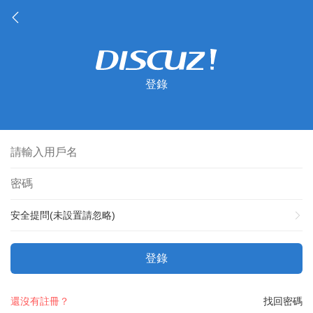
登錄
安全提問(未設置請忽略)
登錄
還沒有註冊？
找回密碼