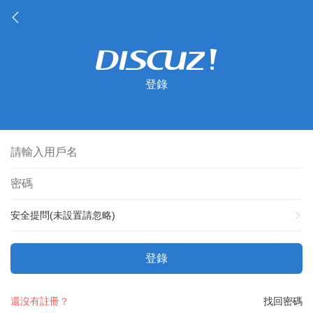
登錄
安全提問(未設置請忽略)
登錄
還沒有註冊？
找回密碼