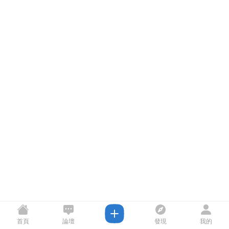
首頁
論壇
發現
我的