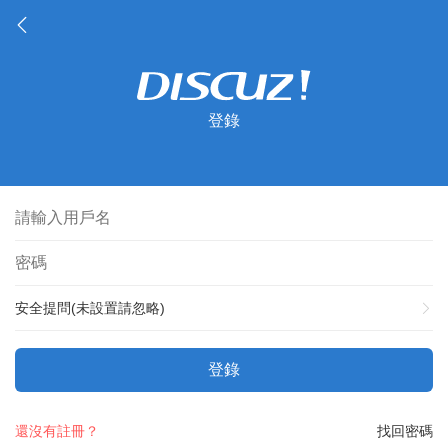
登錄
安全提問(未設置請忽略)
登錄
還沒有註冊？
找回密碼