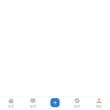
首頁
論壇
發現
我的