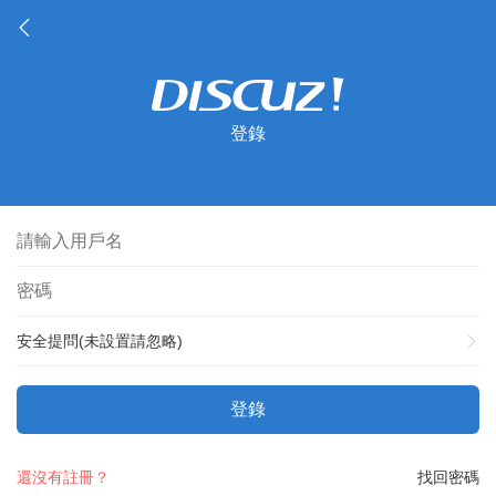
登錄
安全提問(未設置請忽略)
登錄
還沒有註冊？
找回密碼