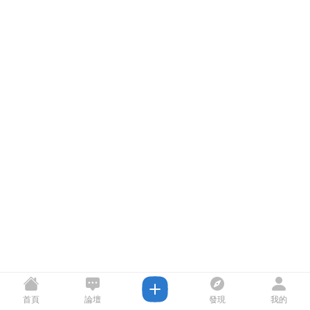
首頁
論壇
發現
我的