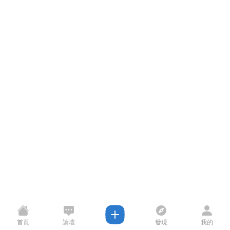
首頁
論壇
發現
我的