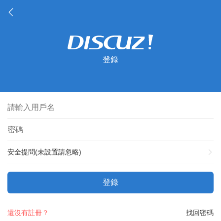
登錄
安全提問(未設置請忽略)
登錄
還沒有註冊？
找回密碼