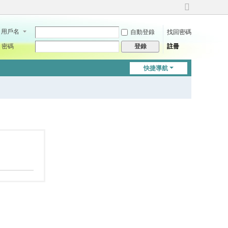
切
換
用戶名
自動登錄
找回密碼
到
寬
密碼
註冊
登錄
版
快捷導航