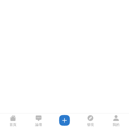
首頁
論壇
發現
我的