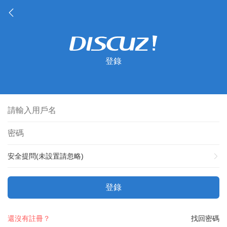
登錄
安全提問(未設置請忽略)
登錄
還沒有註冊？
找回密碼