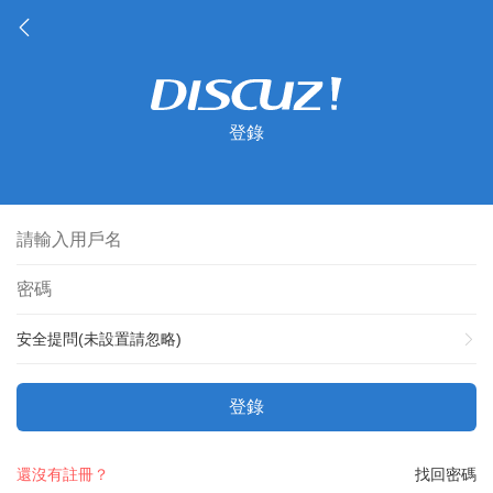
登錄
安全提問(未設置請忽略)
登錄
還沒有註冊？
找回密碼