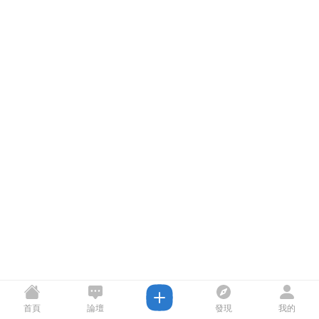
首頁
論壇
發現
我的