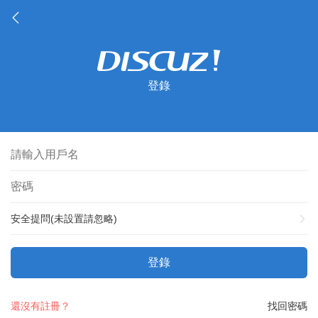
登錄
安全提問(未設置請忽略)
登錄
還沒有註冊？
找回密碼