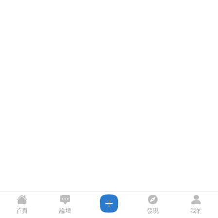
首頁
論壇
發現
我的