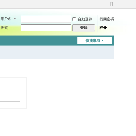
切
換
用戶名
自動登錄
找回密碼
到
寬
密碼
註冊
登錄
版
快捷導航