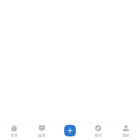
首頁
論壇
發現
我的