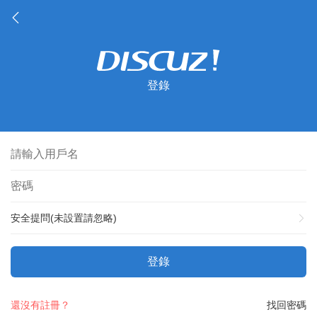
登錄
安全提問(未設置請忽略)
登錄
還沒有註冊？
找回密碼