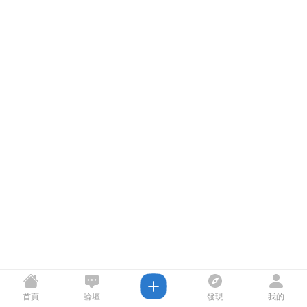
首頁
論壇
發現
我的