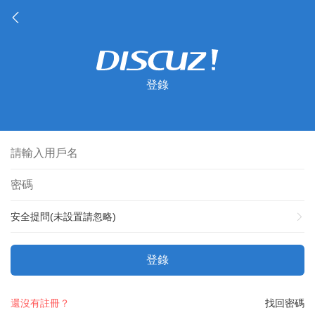
登錄
安全提問(未設置請忽略)
登錄
還沒有註冊？
找回密碼