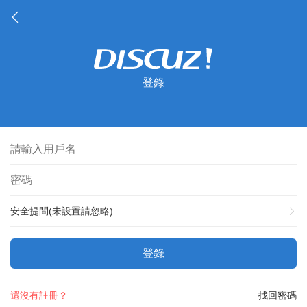
登錄
安全提問(未設置請忽略)
登錄
還沒有註冊？
找回密碼