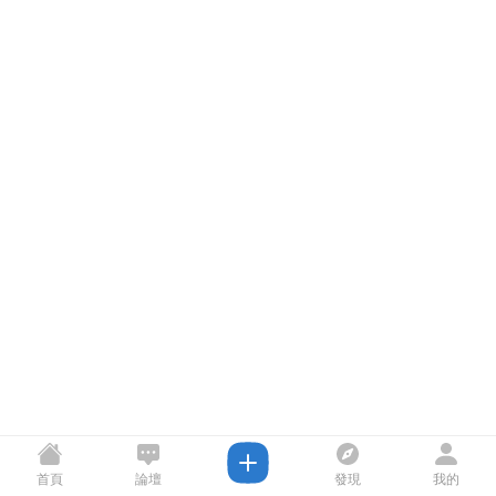
首頁
論壇
發現
我的