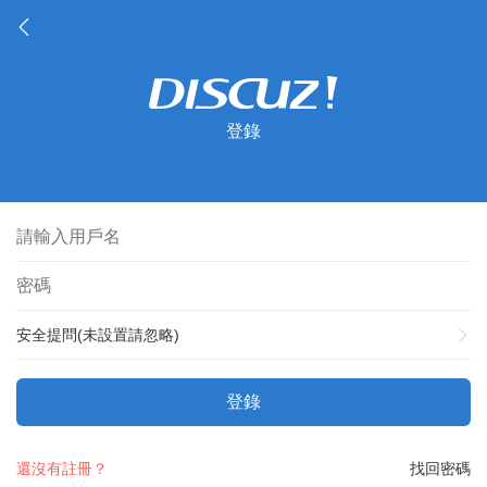
登錄
安全提問(未設置請忽略)
登錄
還沒有註冊？
找回密碼