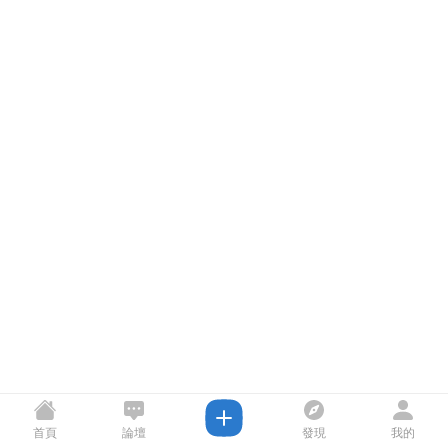
首頁
論壇
發現
我的