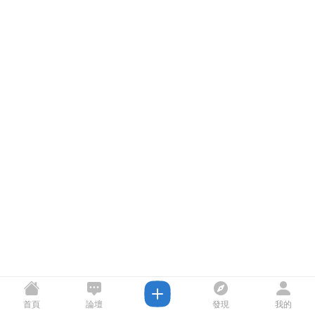
首頁
論壇
發現
我的