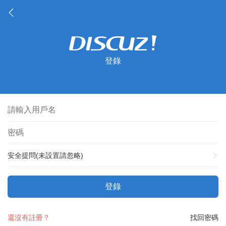
登錄
安全提問(未設置請忽略)
登錄
還沒有註冊？
找回密碼