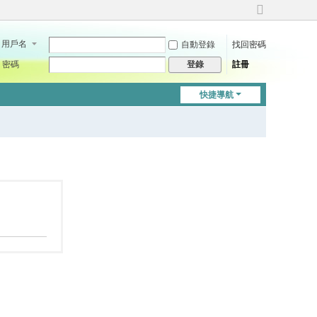
切
換
用戶名
自動登錄
找回密碼
到
寬
密碼
註冊
登錄
版
快捷導航