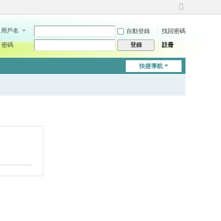
切
換
用戶名
自動登錄
找回密碼
到
寬
密碼
註冊
登錄
版
快捷導航