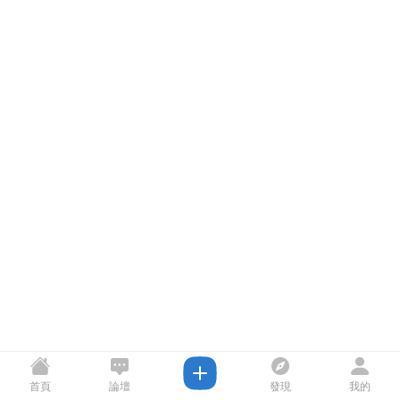
首頁
論壇
發現
我的