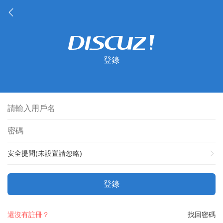
登錄
安全提問(未設置請忽略)
登錄
還沒有註冊？
找回密碼