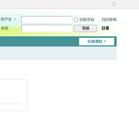
切
換
用戶名
自動登錄
找回密碼
到
寬
密碼
註冊
登錄
版
快捷導航