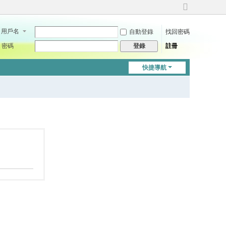
切
換
用戶名
自動登錄
找回密碼
到
寬
密碼
註冊
登錄
版
快捷導航