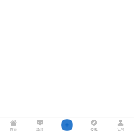
首頁
論壇
發現
我的