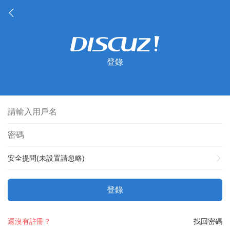
登錄
安全提問(未設置請忽略)
登錄
還沒有註冊？
找回密碼