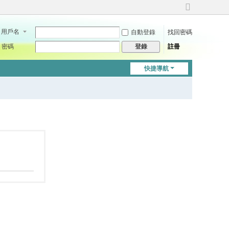
切
換
用戶名
自動登錄
找回密碼
到
寬
密碼
註冊
登錄
版
快捷導航