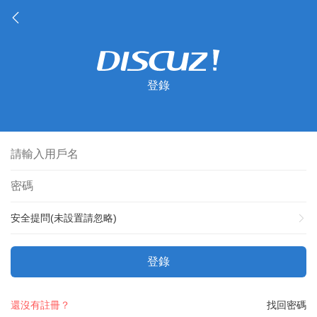
登錄
安全提問(未設置請忽略)
登錄
還沒有註冊？
找回密碼