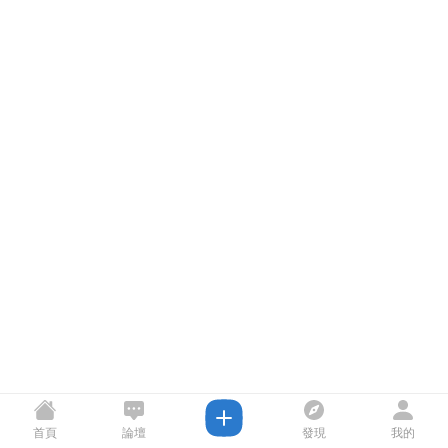
首頁
論壇
發現
我的