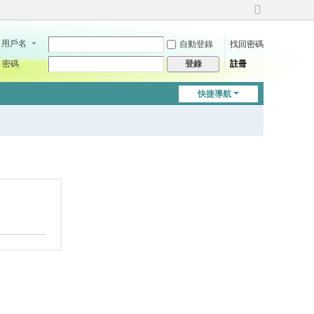
切
換
用戶名
自動登錄
找回密碼
到
寬
密碼
註冊
登錄
版
快捷導航