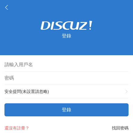
登錄
安全提問(未設置請忽略)
登錄
還沒有註冊？
找回密碼