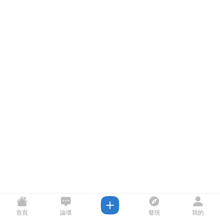
首頁
論壇
發現
我的