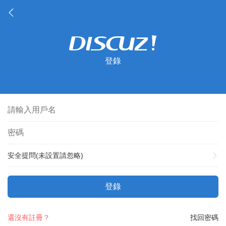
登錄
安全提問(未設置請忽略)
登錄
還沒有註冊？
找回密碼