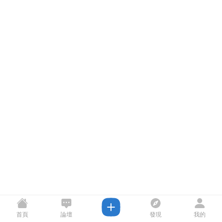
首頁
論壇
發現
我的