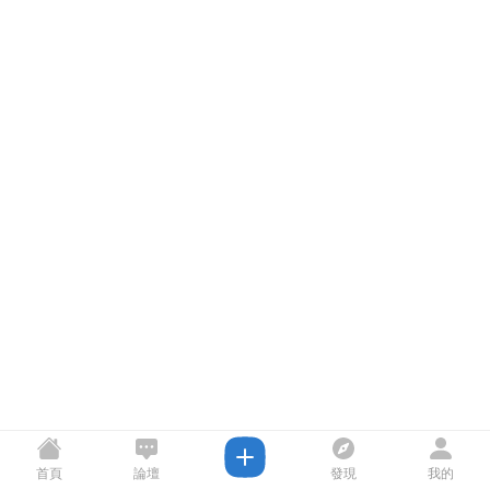
首頁
論壇
發現
我的