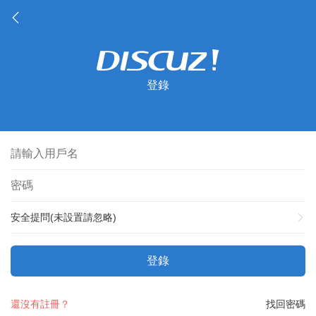
登錄
安全提問(未設置請忽略)
登錄
還沒有註冊？
找回密碼