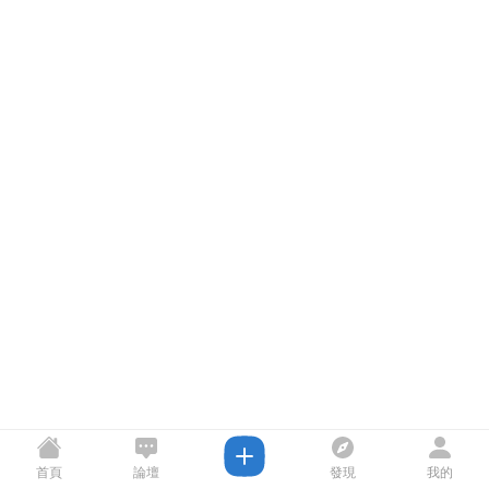
首頁
論壇
發現
我的