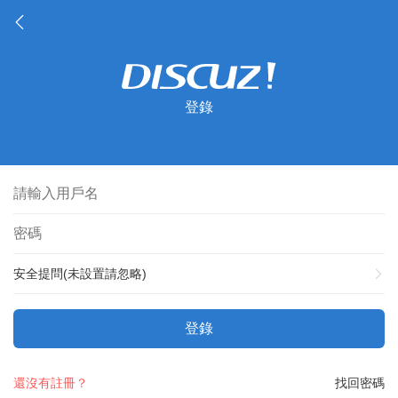
登錄
安全提問(未設置請忽略)
登錄
還沒有註冊？
找回密碼