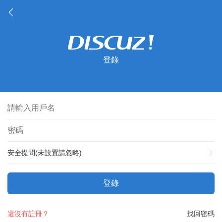
登錄
安全提問(未設置請忽略)
登錄
還沒有註冊？
找回密碼