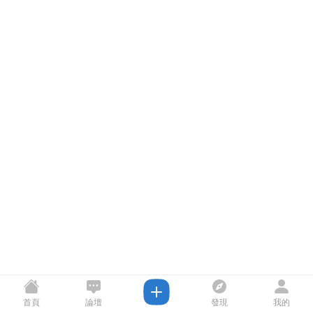
首頁
論壇
發現
我的