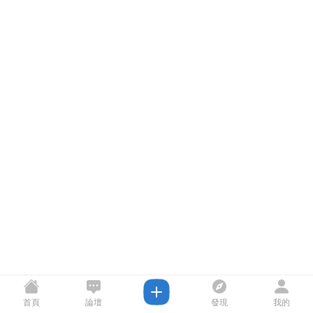
首頁
論壇
發現
我的