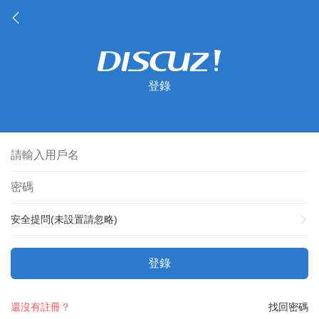
登錄
安全提問(未設置請忽略)
登錄
還沒有註冊？
找回密碼