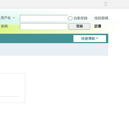
切
換
用戶名
自動登錄
找回密碼
到
寬
密碼
註冊
登錄
版
快捷導航