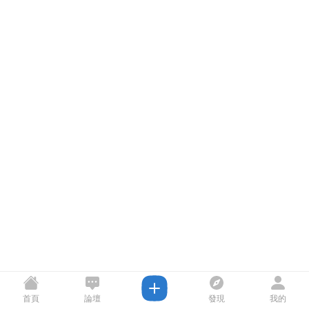
首頁
論壇
發現
我的