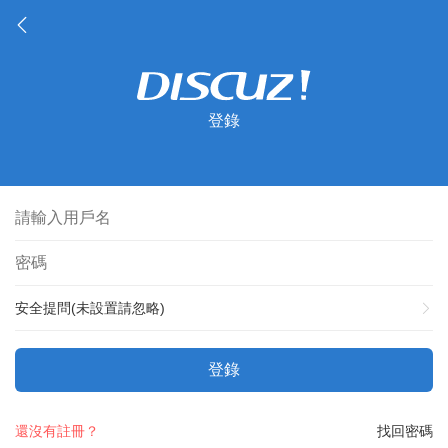
登錄
安全提問(未設置請忽略)
登錄
還沒有註冊？
找回密碼