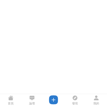
首頁
論壇
發現
我的