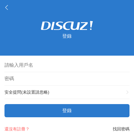
登錄
安全提問(未設置請忽略)
登錄
還沒有註冊？
找回密碼