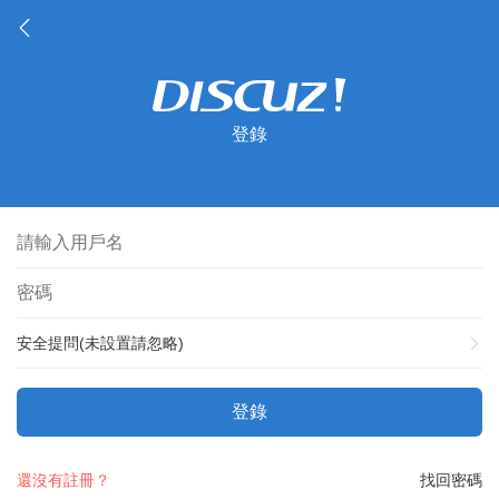
登錄
安全提問(未設置請忽略)
登錄
還沒有註冊？
找回密碼