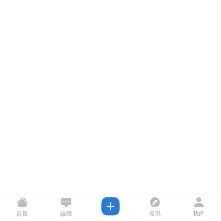
首頁
論壇
發現
我的