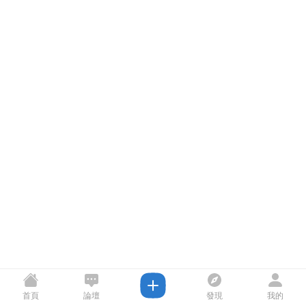
首頁
論壇
發現
我的