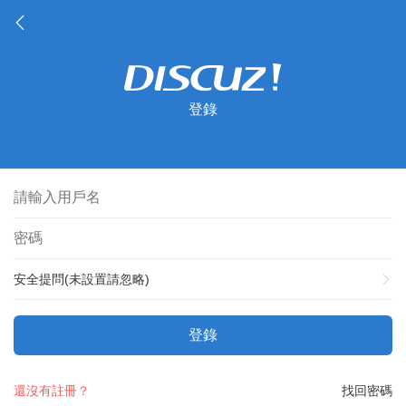
登錄
安全提問(未設置請忽略)
登錄
還沒有註冊？
找回密碼