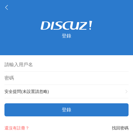
登錄
安全提問(未設置請忽略)
登錄
還沒有註冊？
找回密碼