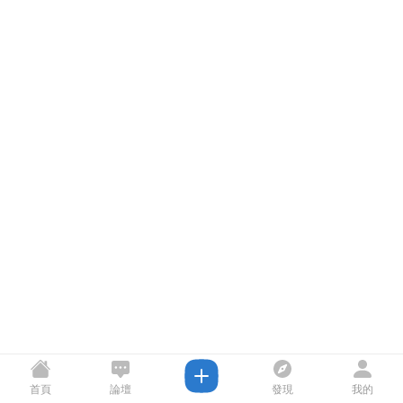
首頁
論壇
發現
我的