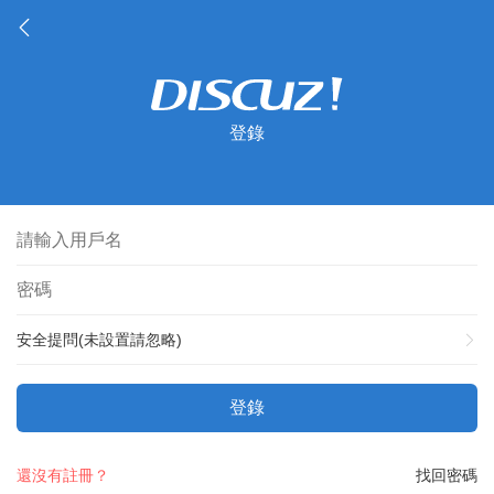
登錄
安全提問(未設置請忽略)
登錄
還沒有註冊？
找回密碼