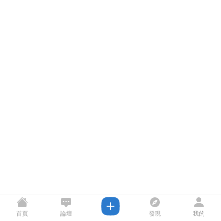
首頁
論壇
發現
我的