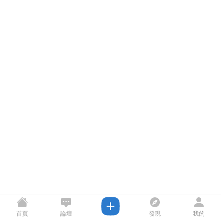
首頁
論壇
發現
我的