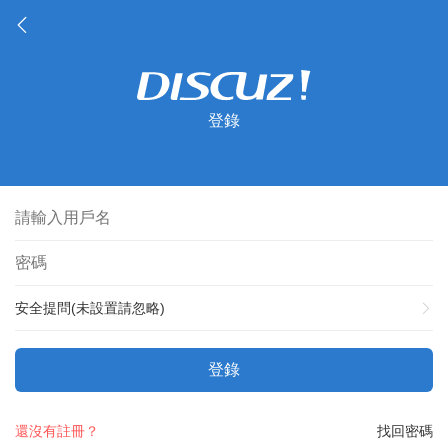
登錄
安全提問(未設置請忽略)
登錄
還沒有註冊？
找回密碼