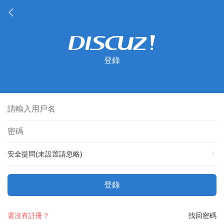
登錄
安全提問(未設置請忽略)
登錄
還沒有註冊？
找回密碼