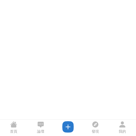
首頁
論壇
發現
我的