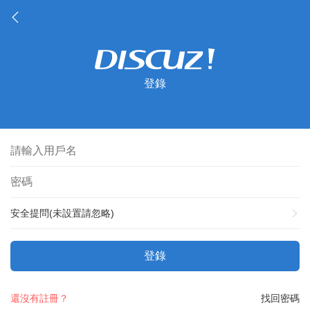
登錄
安全提問(未設置請忽略)
登錄
還沒有註冊？
找回密碼