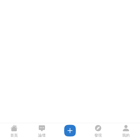
首頁
論壇
發現
我的