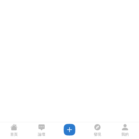
首頁
論壇
發現
我的