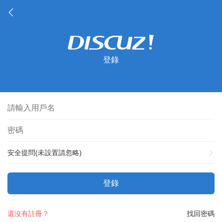
登錄
安全提問(未設置請忽略)
登錄
還沒有註冊？
找回密碼